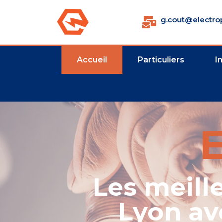
g.cout@electrop
Accueil
Particuliers
I
Les meille
Lyon av