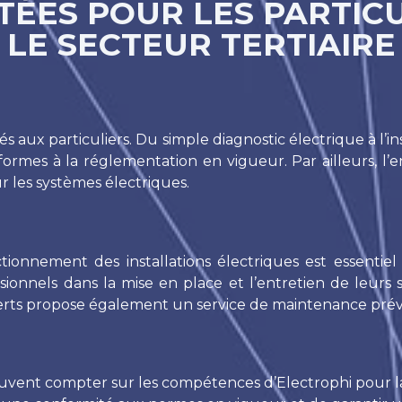
ÉES POUR LES PARTICUL
LE SECTEUR TERTIAIRE
aux particuliers. Du simple diagnostic électrique à l’in
ormes à la réglementation en vigueur. Par ailleurs, l’en
r les systèmes électriques.
tionnement des installations électriques est essentiel
sionnels dans la mise en place et l’entretien de leurs 
perts propose également un service de maintenance prév
euvent compter sur les compétences d’Electrophi pour la r