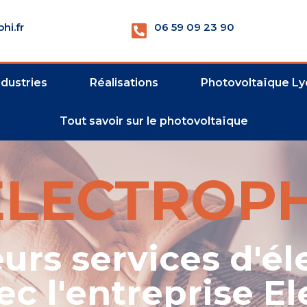
hi.fr
06 59 09 23 90
ndustries
Réalisations
Photovoltaïque Ly
Tout savoir sur le photovoltaïque
ELECTROPH
urs services d'él
ec l'entreprise El