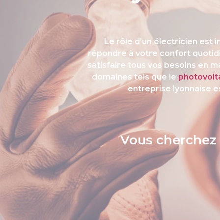
Le rôle d’un électricien est
répondre à votre confort quotidie
satisfaire tous vos besoins en m
domaines tels que le
photovolt
entreprise lyonnaise 
Vous cherchez u