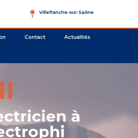
Villefranche-sur-Saône
on
Contact
Actualités
I
ectricien à
ectrophi