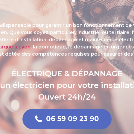
 indispensable pour garantir un bon fonctionnement de v
n. Que vous soyez particulier, industriel ou tertiaire, l
atière d’installation, dépannage et maintenance électr
aïque à Lyon
, la domotique, le dépannage en urgence et
est dotée des compétences requises pour assurer des p
ÉLECTRIQUE & DÉPANNAGE
n électricien pour votre installat
Ouvert 24h/24
06 59 09 23 90