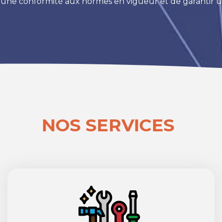
 une conformité aux normes en vigueur et de garantir un
NOS SERVICES